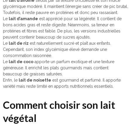
Le
lait d’avoine
séduit par sa texture onctueuse et son indice
glycémique modéré. Il maintient l’énergie sans créer de pic brutal.
Toutefois, il reste pauvre en protéines et donc peu rassasiant.
Le
lait d’amande
est apprécié pour sa légèreté. Il contient de
bons acides gras et reste digeste. Néanmoins, sa teneur en
protéines et fibres est faible. De plus, les versions industrielles
peuvent contenir beaucoup de sucres ajoutés.
Le
lait de riz
est naturellement sucré et plaît aux enfants.
Cependant, son index glycémique élevé demande une
consommation raisonnée.
Le
lait de coco
apporte un parfum exotique et une texture
généreuse. Il enrichit les plats gourmands mais contient
beaucoup de graisses saturées.
Enfin, le
lait de noisette
est gourmand et parfumé. Il apporte
variété mais reste limité en apports nutritionnels essentiels.
Comment choisir son lait
végétal