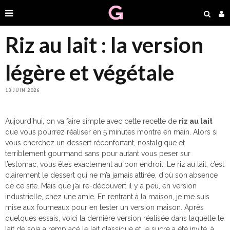
Riz au lait : la version
légère et végétale
13 JUIN 2026
Aujourd’hui, on va faire simple avec cette recette de
riz au lait
que vous pourrez réaliser en 5 minutes montre en main. Alors si
vous cherchez un dessert réconfortant, nostalgique et
terriblement gourmand sans pour autant vous peser sur
l’estomac, vous êtes exactement au bon endroit. Le riz au lait, c’est
clairement le dessert qui ne m’a jamais attirée, d’où son absence
de ce site. Mais que j’ai re-découvert il y a peu, en version
industrielle, chez une amie. En rentrant à la maison, je me suis
mise aux fourneaux pour en tester un version maison. Après
quelques essais, voici la dernière version réalisée dans laquelle le
lait de soja a remplacé le lait classique et le sucre a été invité, à