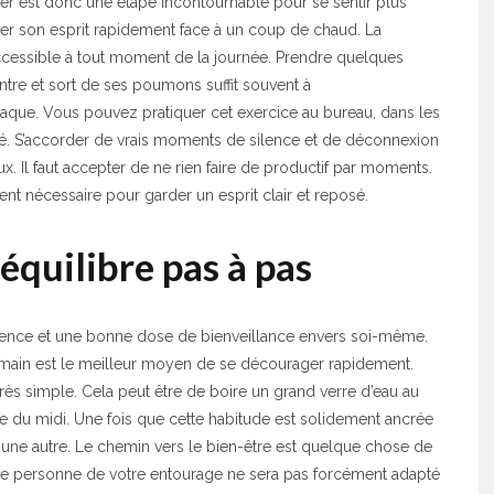
er est donc une étape incontournable pour se sentir plus
iser son esprit rapidement face à un coup de chaud. La
t accessible à tout moment de la journée. Prendre quelques
ntre et sort de ses poumons suffit souvent à
aque. Vous pouvez pratiquer cet exercice au bureau, dans les
. S’accorder de vrais moments de silence et de déconnexion
x. Il faut accepter de ne rien faire de productif par moments.
nt nécessaire pour garder un esprit clair et reposé.
équilibre pas à pas
ience et une bonne dose de bienveillance envers soi-même.
emain est le meilleur moyen de se décourager rapidement.
ès simple. Cela peut être de boire un grand verre d’eau au
e du midi. Une fois que cette habitude est solidement ancrée
une autre. Le chemin vers le bien-être est quelque chose de
une personne de votre entourage ne sera pas forcément adapté