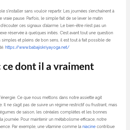
 s’installer sans vouloir repartir. Les journées s’enchaînent à
 vraie pause. Parfois, le simple fait de se lever le matin
 d’écouter ces signaux d’alarme. Le bien-être n’est pas un
e réservée à quelques initiés. C’est avant tout une question
simples et pleins de bon sens, il est tout à fait possible de
té.
https://www.babajiskriyayoga.net/
 ce dont il a vraiment
d’énergie. Ce que nous mettons dans notre assiette agit
l ne s’agit pas de suivre un régime restrictif ou frustrant, mais
es légumes de saison, les céréales complètes et les bonnes
 la journée. Pour maintenir un métabolisme efficace, notre
nence. Par exemple, une vitamine comme la
niacine
contribue