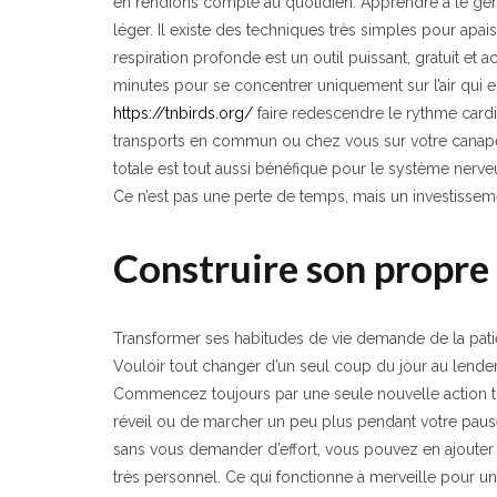
en rendions compte au quotidien. Apprendre à le gér
léger. Il existe des techniques très simples pour apa
respiration profonde est un outil puissant, gratuit e
minutes pour se concentrer uniquement sur l’air qui e
https://tnbirds.org/
faire redescendre le rythme cardi
transports en commun ou chez vous sur votre canapé
totale est tout aussi bénéfique pour le système nerveu
Ce n’est pas une perte de temps, mais un investisseme
Construire son propre 
Transformer ses habitudes de vie demande de la pat
Vouloir tout changer d’un seul coup du jour au lend
Commencez toujours par une seule nouvelle action tr
réveil ou de marcher un peu plus pendant votre paus
sans vous demander d’effort, vous pouvez en ajouter 
très personnel. Ce qui fonctionne à merveille pour 