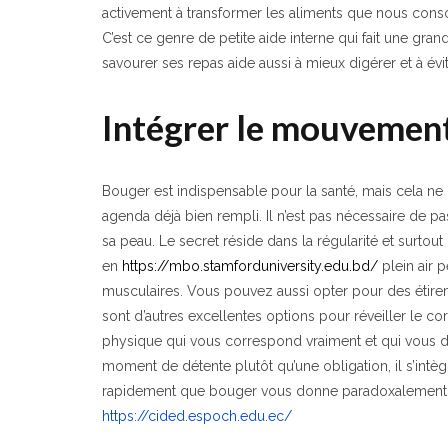
activement à transformer les aliments que nous conso
C’est ce genre de petite aide interne qui fait une gra
savourer ses repas aide aussi à mieux digérer et à é
Intégrer le mouvement
Bouger est indispensable pour la santé, mais cela ne
agenda déjà bien rempli. Il n’est pas nécessaire de p
sa peau. Le secret réside dans la régularité et surtou
en
https://mbo.stamforduniversity.edu.bd/
plein air 
musculaires. Vous pouvez aussi opter pour des étireme
sont d’autres excellentes options pour réveiller le co
physique qui vous correspond vraiment et qui vous 
moment de détente plutôt qu’une obligation, il s’intè
rapidement que bouger vous donne paradoxalement b
https://cided.espoch.edu.ec/