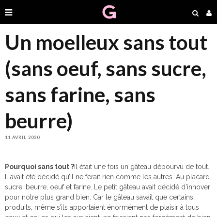
Un moelleux sans tout
(sans oeuf, sans sucre,
sans farine, sans
beurre)
11 AVRIL 2020
Pourquoi sans tout ?
Il était une fois un gâteau dépourvu de tout.
Il avait été décidé qu’il ne ferait rien comme les autres. Au placard
sucre, beurre, oeuf et farine. Le petit gâteau avait décidé d’innover
pour notre plus grand bien. Car le gâteau savait que certains
produits, même s’ils apportaient énormément de plaisir à tous