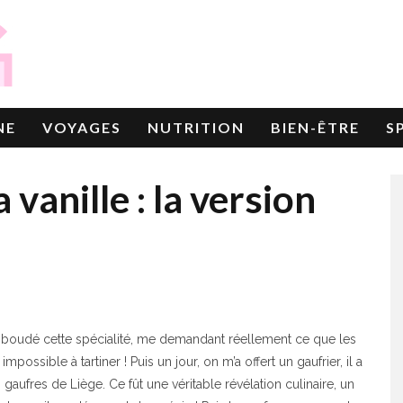
NE
VOYAGES
NUTRITION
BIEN-ÊTRE
S
 vanille : la version
s boudé cette spécialité, me demandant réellement ce que les
possible à tartiner ! Puis un jour, on m’a offert un gaufrier, il a
gaufres de Liège. Ce fût une véritable révélation culinaire, un