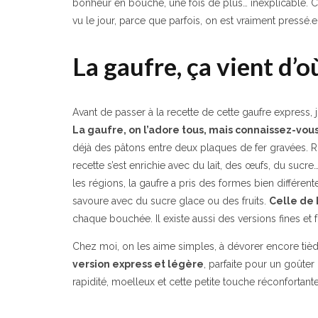
bonheur en bouche, une fois de plus… inexplicable. Cel
vu le jour, parce que parfois, on est vraiment pressé.e
La gaufre, ça vient d’o
Avant de passer à la recette de cette gaufre express,
La gaufre, on l’adore tous, mais connaissez-vous 
déjà des pâtons entre deux plaques de fer gravées. Ri
recette s’est enrichie avec du lait, des œufs, du sucre
les régions, la gaufre a pris des formes bien différent
savoure avec du sucre glace ou des fruits.
Celle de
chaque bouchée. Il existe aussi des versions fines e
Chez moi, on les aime simples, à dévorer encore tiède
version express et légère
, parfaite pour un goûter
rapidité, moelleux et cette petite touche réconfortante