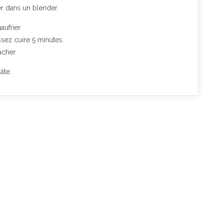
er dans un blender.
aufrier.
sez cuire 5 minutes.
acher.
âte.