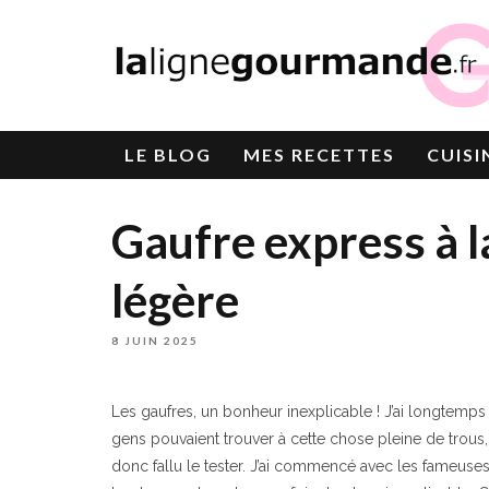
LE
BLOG
MES RECETTES
CUISI
Gaufre express à la
légère
8 JUIN 2025
Les gaufres, un bonheur inexplicable ! J’ai longtemp
gens pouvaient trouver à cette chose pleine de trous, im
donc fallu le tester. J’ai commencé avec les fameuses 