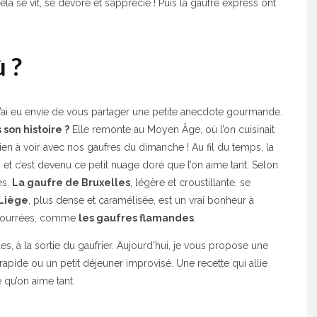
a se vit, se dévore et s’apprécie ! Puis la gaufre express ont
ù ?
 j’ai eu envie de vous partager une petite anecdote gourmande.
son histoire ?
Elle remonte au Moyen Âge, où l’on cuisinait
en à voir avec nos gaufres du dimanche ! Au fil du temps, la
… et c’est devenu ce petit nuage doré que l’on aime tant. Selon
es.
La gaufre de Bruxelles
, légère et croustillante, se
 Liège
, plus dense et caramélisée, est un vrai bonheur à
t fourrées, comme
les gaufres flamandes
.
s, à la sortie du gaufrier. Aujourd’hui, je vous propose une
 rapide ou un petit déjeuner improvisé. Une recette qui allie
 qu’on aime tant.