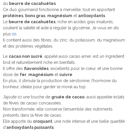
du
beurre de cacahuètes
.
Ce duo gourmand fonctionne à merveille, tout en apportant
protéines
,
bons gras
,
magnésium
et
antioxydants
.
Le
beurre de cacahuètes
, riche en acides gras insaturés,
soutient la satiété et aide à réguler la glycémie. Je vous en dis
plus
ici
.
Il contient aussi des fibres, du zinc, du potassium, du magnésium
et des protéines végétales.
Le
cacao non sucré
, appelé aussi cacao amer, est un ingrédient
brut et naturellement riche en bienfaits.
Il offre des
flavonoïdes
, excellents pour le cœur, et une bonne
dose de
fer
,
magnésium
et
cuivre
.
En plus, il stimule la production de sérotonine, l’hormone du
bonheur, idéale pour garder le moral au top.
J’ajoute ici une touche de
gruée de cacao
, aussi appelée éclats
de fèves de cacao concassées.
Non transformée, elle conserve l’ensemble des nutriments
présents dans la fève de cacao.
Elle apporte du
croquant
, une note intense et une belle quantité
d’
antioxydants puissants
.