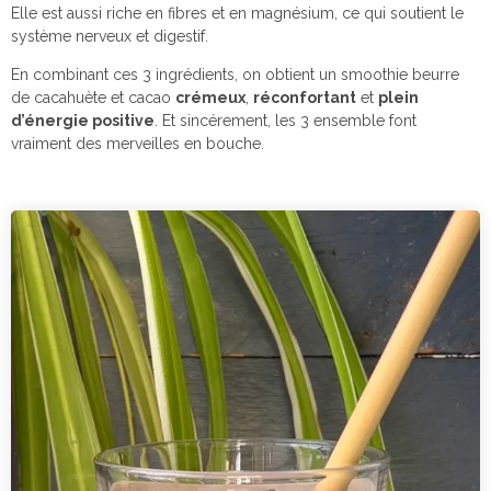
Elle est aussi riche en fibres et en magnésium, ce qui soutient le
système nerveux et digestif.
En combinant ces 3 ingrédients, on obtient un smoothie beurre
de cacahuète et cacao
crémeux
,
réconfortant
et
plein
d’énergie positive
. Et sincérement, les 3 ensemble font
vraiment des merveilles en bouche.