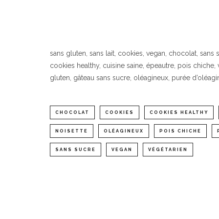
sans gluten, sans lait, cookies, vegan, chocolat, sans 
cookies healthy, cuisine saine, épeautre, pois chiche, v
gluten, gâteau sans sucre, oléagineux, purée d’oléagin
CHOCOLAT
COOKIES
COOKIES HEALTHY
NOISETTE
OLÉAGINEUX
POIS CHICHE
SANS SUCRE
VEGAN
VÉGÉTARIEN