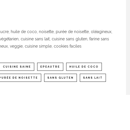
sucre, huile de coco, noisette, purée de noisette, oléagineux,
égétarien, cuisine sans lait, cuisine sans gluten, farine sans
eux, veggie, cuisine simple, cookies faciles
CUISINE SAINE
EPEAUTRE
HUILE DE COCO
PURÉE DE NOISETTE
SANS GLUTEN
SANS LAIT