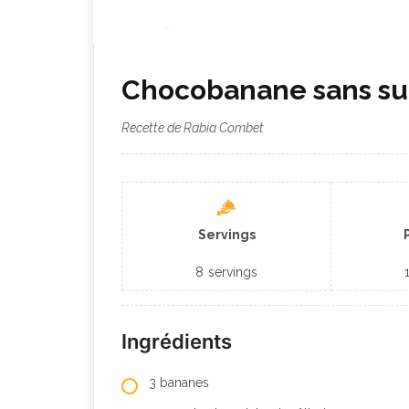
Chocobanane sans suc
Recette de Rabia Combet
Servings
8
servings
Ingrédients
3 bananes