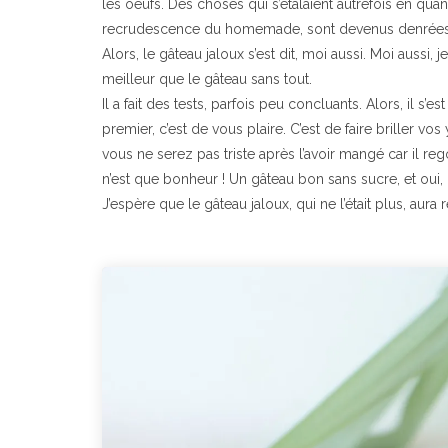
les oeufs. Des choses qui s’étalaient autrefois en quan
recrudescence du homemade, sont devenus denrées 
Alors, le gâteau jaloux s’est dit, moi aussi. Moi aussi,
meilleur que le gâteau sans tout.
Il a fait des tests, parfois peu concluants. Alors, il s
premier, c’est de vous plaire. C’est de faire briller vo
vous ne serez pas triste après l’avoir mangé car il rego
n’est que bonheur ! Un gâteau bon sans sucre, et oui, 
J’espère que le gâteau jaloux, qui ne l’était plus, aura 