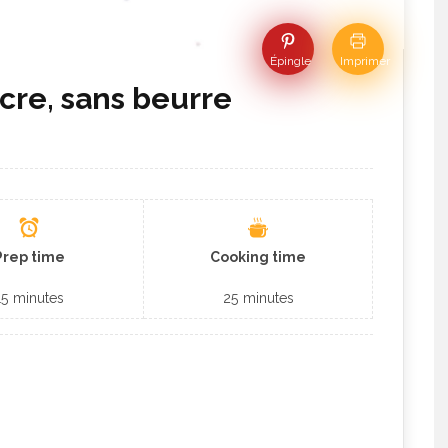
Épingle
Imprimer
re, sans beurre
Prep time
Cooking time
15
minutes
25
minutes