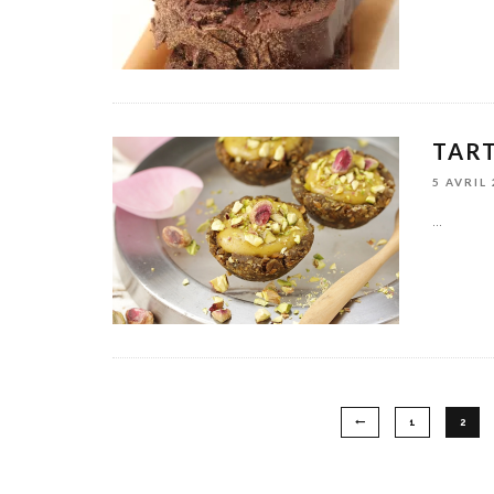
TART
5 AVRIL
...
1
2