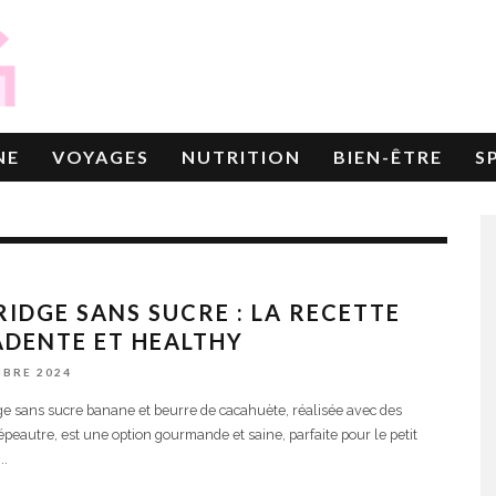
NE
VOYAGES
NUTRITION
BIEN-ÊTRE
S
IDGE SANS SUCRE : LA RECETTE
DENTE ET HEALTHY
MBRE 2024
ge sans sucre banane et beurre de cacahuète, réalisée avec des
’épeautre, est une option gourmande et saine, parfaite pour le petit
...