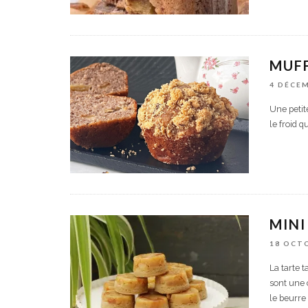
MUF
4 DÉCE
Une petit
le froid q
MINI
18 OCT
La tarte t
sont une 
le beurre