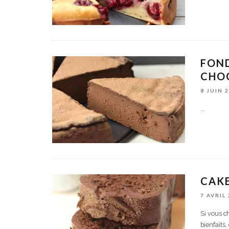
FON
CHO
8 JUIN 
...
CAKE
7 AVRIL
Si vous c
bienfaits,