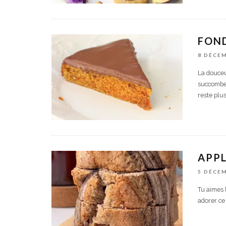
FON
8 DÉCE
La douceu
succomber 
reste plus
APPL
5 DÉCE
Tu aimes 
adorer ce