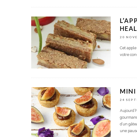
L’AP
HEAL
20 NOV
Cet apple 
votre con
MINI
24 SEP
Aujourd’hu
gourmandi
d’un gâte
une pause