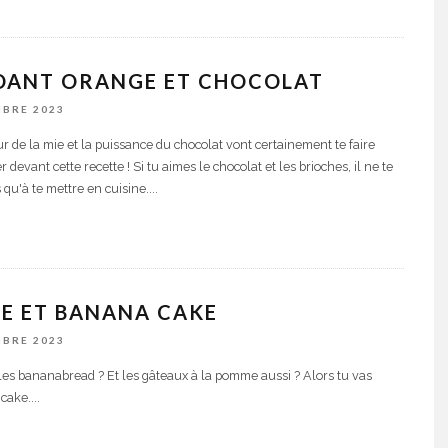
DANT ORANGE ET CHOCOLAT
MBRE 2023
r de la mie et la puissance du chocolat vont certainement te faire
devant cette recette ! Si tu aimes le chocolat et les brioches, il ne te
 qu'à te mettre en cuisine.
...
E ET BANANA CAKE
MBRE 2023
les bananabread ? Et les gâteaux à la pomme aussi ? Alors tu vas
 cake.
...