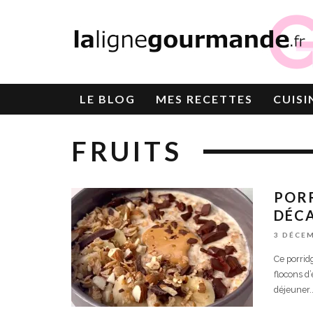
LE
BLOG
MES RECETTES
CUISI
FRUITS
PORR
DÉCA
3 DÉCE
Ce porrid
flocons d
déjeuner.