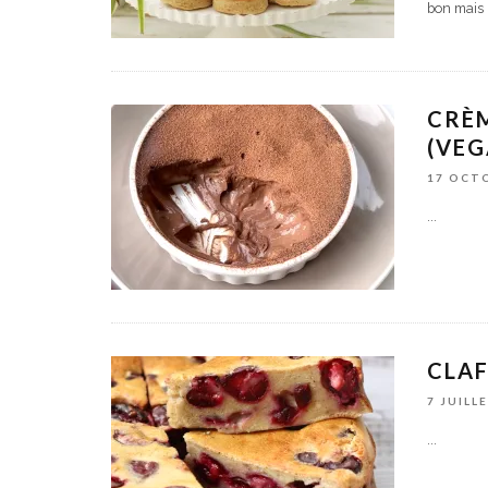
bon mais
CRÈM
(VEG
17 OCT
...
CLAF
7 JUILL
...