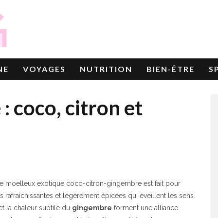
NE
VOYAGES
NUTRITION
BIEN-ÊTRE
S
: coco, citron et
Ce moelleux exotique coco-citron-gingembre est fait pour
s rafraîchissantes et légèrement épicées qui éveillent les sens.
t la chaleur subtile du
gingembre
forment une alliance