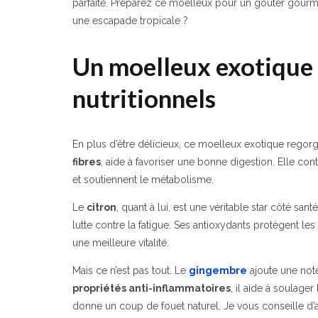
parfaite. Préparez ce moelleux pour un goûter gourm
une escapade tropicale ?
Un moelleux exotique r
nutritionnels
En plus d’être délicieux, ce moelleux exotique regorge
fibres
, aide à favoriser une bonne digestion. Elle con
et soutiennent le métabolisme.
Le
citron
, quant à lui, est une véritable star côté sant
lutte contre la fatigue. Ses antioxydants protègent les
une meilleure vitalité.
Mais ce n’est pas tout. Le
gingembre
ajoute une not
propriétés anti-inflammatoires
, il aide à soulager
donne un coup de fouet naturel. Je vous conseille d’a