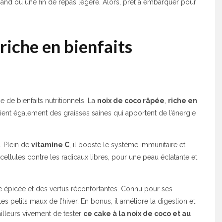
and ou une fin de repas légère. Alors, prêt à embarquer pour
iche en bienfaits
 de bienfaits nutritionnels. La
noix de coco râpée
,
riche en
tient également des graisses saines qui apportent de l’énergie
é. Plein de
vitamine C
, il booste le système immunitaire et
 cellules contre les radicaux libres, pour une peau éclatante et
e épicée et des vertus réconfortantes. Connu pour ses
 les petits maux de l’hiver. En bonus, il améliore la digestion et
illeurs vivement de tester
ce cake à la noix de coco et au