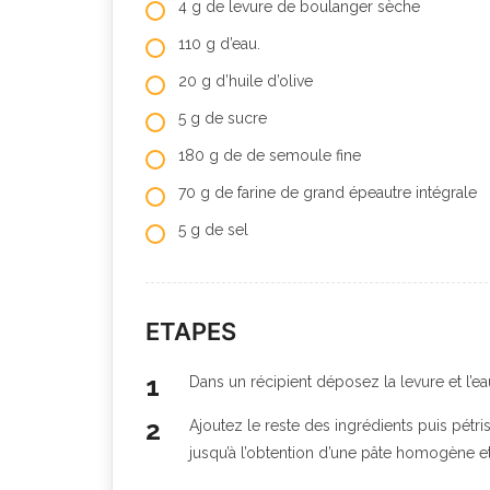
4 g de levure de boulanger sèche
110 g d’eau.
20 g d’huile d’olive
5 g de sucre
180 g de de semoule fine
70 g de farine de grand épeautre intégrale
5 g de sel
ETAPES
Dans un récipient déposez la levure et l’ea
Ajoutez le reste des ingrédients puis pétri
jusqu’à l’obtention d’une pâte homogène et