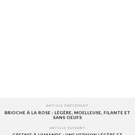
ARTICLE PRÉCÉDENT
BRIOCHE À LA ROSE : LÉGÈRE, MOELLEUSE, FILANTE ET
SANS OEUFS
ARTICLE SUIVANT
GREENIE À L’AMANDE : UNE VERSION LÉGÈRE ET