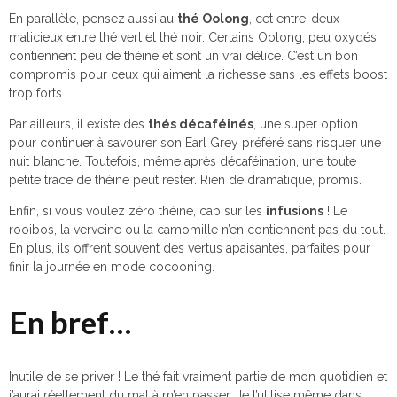
En parallèle, pensez aussi au
thé Oolong
, cet entre-deux
malicieux entre thé vert et thé noir. Certains Oolong, peu oxydés,
contiennent peu de théine et sont un vrai délice. C’est un bon
compromis pour ceux qui aiment la richesse sans les effets boost
trop forts.
Par ailleurs, il existe des
thés décaféinés
, une super option
pour continuer à savourer son Earl Grey préféré sans risquer une
nuit blanche. Toutefois, même après décaféination, une toute
petite trace de théine peut rester. Rien de dramatique, promis.
Enfin, si vous voulez zéro théine, cap sur les
infusions
! Le
rooibos, la verveine ou la camomille n’en contiennent pas du tout.
En plus, ils offrent souvent des vertus apaisantes, parfaites pour
finir la journée en mode cocooning.
En bref…
Inutile de se priver ! Le thé fait vraiment partie de mon quotidien et
j’aurai réellement du mal à m’en passer. Je l’utilise même dans