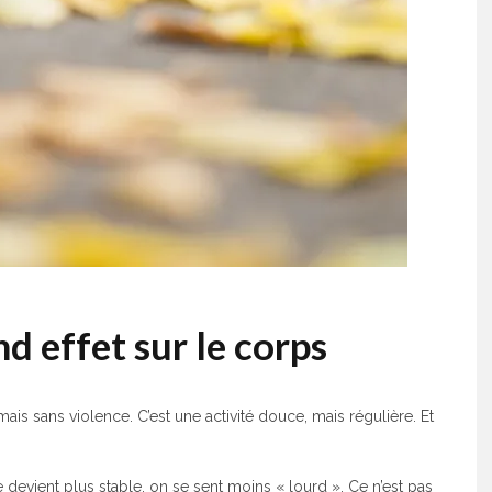
nd effet sur le corps
ais sans violence. C’est une activité douce, mais régulière. Et
le devient plus stable, on se sent moins « lourd ». Ce n’est pas