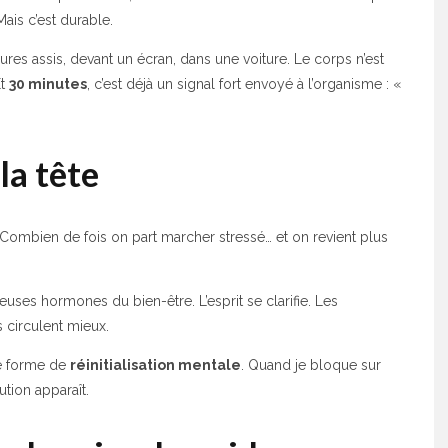
ais c’est durable.
res assis, devant un écran, dans une voiture. Le corps n’est
Et
30 minutes
, c’est déjà un signal fort envoyé à l’organisme : «
la tête
. Combien de fois on part marcher stressé… et on revient plus
ses hormones du bien-être. L’esprit se clarifie. Les
 circulent mieux.
e forme de
réinitialisation mentale
. Quand je bloque sur
tion apparaît.