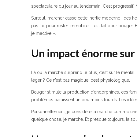
spectaculaire du jour au lendemain. C’est progressif. M
Surtout, marcher casse cette inertie moderne : des heu
pas fait pour rester immobile. Il est fait pour bouger. 
je m’active ».
Un impact énorme sur 
Là où la marche surprend le plus, c’est sur le mental
léger ? Ce n’est pas magique, c’est physiologique.
Bouger stimule la production d’endorphines, ces fameu
problèmes paraissent un peu moins lourds. Les idées
Personnellement, je considère la marche comme un
quelque chose, je marche. Et presque toujours, la solu