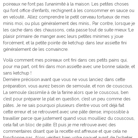
poireaux ne font pas l’unanimité à la maison. Les petites choses
qui font office d’enfants, rechignent à les consommer en sauce ou
en velouté… Allez comprendre le petit cerveau tortueux de mes
minis moi, ou plus généralement des minis… Par contre, lorsque je
les cache dans des chaussons, cela passe tout de suite mieux !Le
plaisir primaire de manger avec leurs petites minimes y joue
forcément, et la petite pointe de ketchup dans leur assiette fini
généralement de les convaincre.
Voilà comment mes poireaux ont fini dans ces petits pains qui,
pour ma part, ont fini dans mon assiette avec une bonne salade, et
sans ketchup !
Dernière précision avant que vous ne vous lanciez dans cette
préparation, vous aurez besoin de semoule, et non de couscous.
La semoule s’assimile à de la farine alors que le couscous, ben
c’est pour préparer le plat en question, c’est un peu comme des
pâtes. Je ne sais pourquoi plusieurs d’entre vous ont déjà fait
cette erreur et se retrouvent avec une pâte dense, impossible à
travailler parce que justement quand vous mouilliez du couscous,
cela fait un bloc de pâte. Et puis je me retrouve avec des
commentaires disant que la recette est affreuse et que cela ne
fonctionne pas…Alors vérifiez bien votre paquet avant de l’acheter…