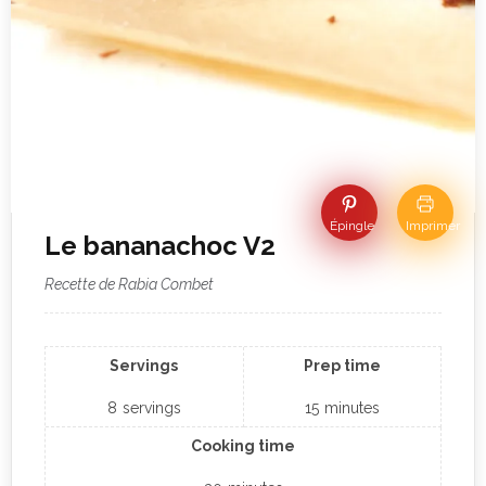
Épingle
Imprimer
Le bananachoc V2
Recette de Rabia Combet
Servings
Prep time
8
servings
15
minutes
Cooking time