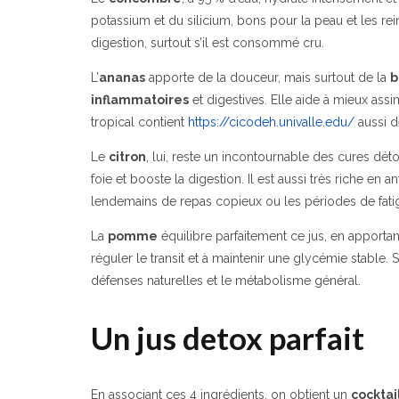
potassium et du silicium, bons pour la peau et les rein
digestion, surtout s’il est consommé cru.
L’
ananas
apporte de la douceur, mais surtout de la
b
inflammatoires
et digestives. Elle aide à mieux assi
tropical contient
https://cicodeh.univalle.edu/
aussi de
Le
citron
, lui, reste un incontournable des cures déto
foie et booste la digestion. Il est aussi très riche en a
lendemains de repas copieux ou les périodes de fati
La
pomme
équilibre parfaitement ce jus, en apporta
réguler le transit et à maintenir une glycémie stable. 
défenses naturelles et le métabolisme général.
Un jus detox parfait
En associant ces 4 ingrédients, on obtient un
cocktai