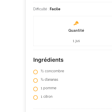
Difficulté :
Facile
Quantité
1
jus
Ingrédients
½ concombre
¼ d’ananas
1 pomme
1 citron