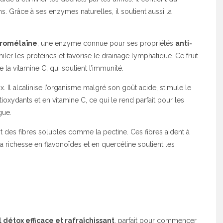
s. Grâce à ses enzymes naturelles, il soutient aussi la
romélaïne
, une enzyme connue pour ses propriétés
anti-
miler les protéines et favorise le drainage lymphatique. Ce fruit
 la vitamine C, qui soutient l’immunité.
x. Il alcalinise l’organisme malgré son goût acide, stimule le
ntioxydants et en vitamine C, ce qui le rend parfait pour les
gue.
nt des fibres solubles comme la pectine. Ces fibres aident à
Sa richesse en flavonoïdes et en quercétine soutient les
l détox efficace et rafraîchissant
, parfait pour commencer