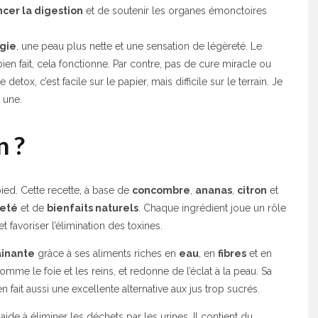
ncer la digestion
et de soutenir les organes émonctoires
rgie
, une peau plus nette et une sensation de légèreté. Le
ien fait, cela fonctionne. Par contre, pas de cure miracle ou
etox, c’est facile sur le papier, mais difficile sur le terrain. Je
 une.
n ?
pied. Cette recette, à base de
concombre
,
ananas
,
citron
et
eté
et de
bienfaits naturels
. Chaque ingrédient joue un rôle
t favoriser l’élimination des toxines.
ainante
grâce à ses aliments riches en
eau
, en
fibres
et en
 comme le foie et les reins, et redonne de l’éclat à la peau. Sa
en fait aussi une excellente alternative aux jus trop sucrés.
aide à éliminer les déchets par les urines. Il contient du