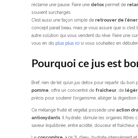
réclame une pause. Faire une
detox
permet de
rela
souvent surchargés.
C’est aussi une façon simple de
retrouver de l’éne
concept parait beau, mais je vous assure que si c’est b
autre solution qui vous vendent du rêve. Faire une cure d
vous en dis
plus plus ici
si vous souhaitez en débuter
Pourquoi ce jus est bo
Bref, rien de tel qu’un jus detox pour repartir du bon 
pomme
, offre un concentré de
fraîcheur
, de
légèr
précis pour soutenir l’organisme, alléger la digestion e
Ce mélange fruité et végétal possède une
action dr
antioxydants
. Il hydrate, stimule les organes filtres
saveur équilibrée, entre acidité, douceur et fraîcheur, 
Le
concombre
, à 95 % d’eau, hydrate intensément et 