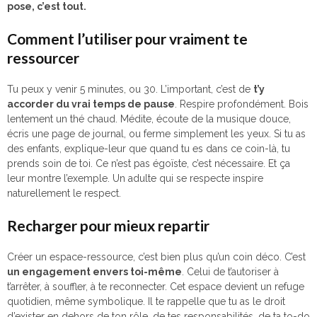
pose, c’est tout.
Comment l’utiliser pour vraiment te
ressourcer
Tu peux y venir 5 minutes, ou 30. L’important, c’est de
t’y
accorder du vrai temps de pause
. Respire profondément. Bois
lentement un thé chaud. Médite, écoute de la musique douce,
écris une page de journal, ou ferme simplement les yeux. Si tu as
des enfants, explique-leur que quand tu es dans ce coin-là, tu
prends soin de toi. Ce n’est pas égoïste, c’est nécessaire. Et ça
leur montre l’exemple. Un adulte qui se respecte inspire
naturellement le respect.
Recharger pour mieux repartir
Créer un espace-ressource, c’est bien plus qu’un coin déco. C’est
un engagement envers toi-même
. Celui de t’autoriser à
t’arrêter, à souffler, à te reconnecter. Cet espace devient un refuge
quotidien, même symbolique. Il te rappelle que tu as le droit
d’exister en dehors de ton rôle, de tes responsabilités, de ta to-do