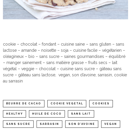
cookie – chocolat – fondant – cuisine saine – sans gluten – sans
lactose – amande – noisette – soja – cuisine facile – végétarien –
oléagineux – bio – sans sucre – saines gourmandises – équilibré
– manger sainement – sans matière grasse – fruits secs – lait
végétal – veggie – chocolat – cuisine sans sucre – gâteau sans
sucre – gâteau sans lactose, vegan, son d’avoine, sarrasin, cookie
au sarrasin
BEURRE DE CACAO
COOKIE VEGETAL
COOKIES
HEALTHY
HUILE DE COCO
SANS LAIT
SANS SUCRE
SARRASIN
SON D’AVOINE
VEGAN