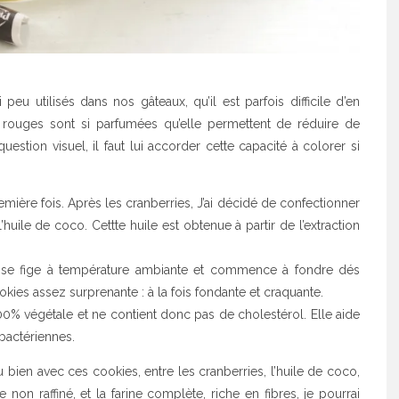
eu utilisés dans nos gâteaux, qu’il est parfois difficile d’en
s rouges sont si parfumées qu’elle permettent de réduire de
uestion visuel, il faut lui accorder cette capacité à colorer si
remière fois. Après les cranberries, J’ai décidé de confectionner
uile de coco. Cettte huile est obtenue à partir de l’extraction
lle se fige à température ambiante et commence à fondre dés
okies assez surprenante : à la fois fondante et craquante.
100% végétale et ne contient donc pas de cholestérol. Elle aide
 bactériennes.
bien avec ces cookies, entre les cranberries, l’huile de coco,
non raffiné, et la farine complète, riche en fibres, je pourrai