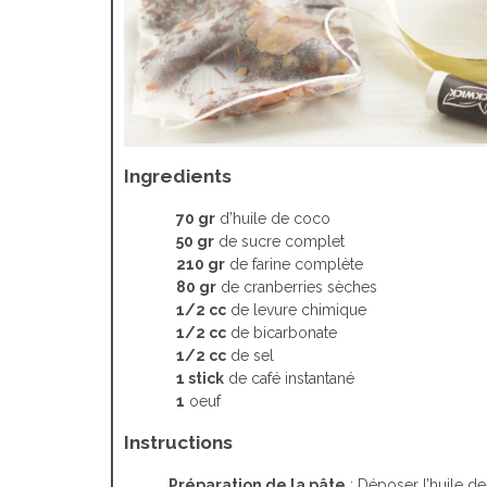
Ingredients
70 gr
d’huile de coco
50 gr
de sucre complet
210 gr
de farine complète
80 gr
de cranberries sèches
1/2 cc
de levure chimique
1/2 cc
de bicarbonate
1/2 cc
de sel
1 stick
de café instantané
1
oeuf
Instructions
Préparation de la pâte
: Déposer l’huile de