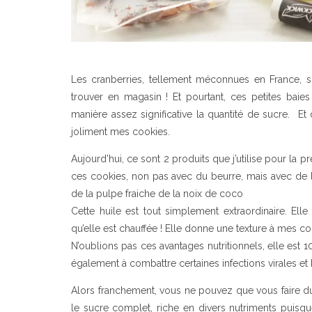
Les cranberries, tellement méconnues en France, si p
trouver en magasin ! Et pourtant, ces petites baie
manière assez significative la quantité de sucre. Et q
joliment mes cookies.
Aujourd’hui, ce sont 2 produits que j’utilise pour la p
ces cookies, non pas avec du beurre, mais avec de l’h
de la pulpe fraiche de la noix de coco
Cette huile est tout simplement extraordinaire. E
qu’elle est chauffée ! Elle donne une texture à mes co
N’oublions pas ces avantages nutritionnels, elle est 
également à combattre certaines infections virales et
Alors franchement, vous ne pouvez que vous faire du 
le sucre complet, riche en divers nutriments puisque 