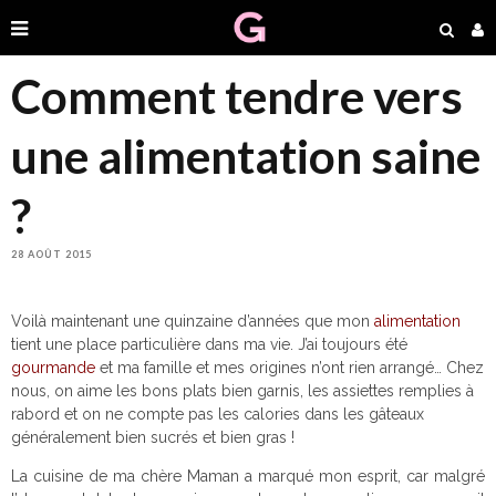
Comment tendre vers
une alimentation saine
?
28 AOÛT 2015
Voilà maintenant une quinzaine d’années que mon
alimentation
tient une place particulière dans ma vie. J’ai toujours été
gourmande
et ma famille et mes origines n’ont rien arrangé… Chez
nous, on aime les bons plats bien garnis, les assiettes remplies à
rabord et on ne compte pas les calories dans les gâteaux
généralement bien sucrés et bien gras !
La cuisine de ma chère Maman a marqué mon esprit, car malgré