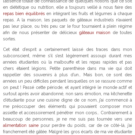
l’absence totale de connaissance de quelques notions que ce soit
en diététique ou nutrition, elle a toujours veillé à nous faire des
repas bien équilibrés
en intégrant les fruits et légumes à chaque
repas. A la maison, les paquets de gâteaux industriels n’avaient
pas leur place, ou très peu car le four tournaient à plein régime
afin de nous présenter de délicieux
gâteaux maison
de toutes
sortes.
Cet état d’esprit a certainement laissé des traces dans mon
subconscient, même s’il s’est légèrement assoupi durant mes
années étudiantes où la malbouffe et les repas rapides et pas
chers étaient légions. Petite parenthèse dans ma vie qui doit
rappeller des souvenirs à plus d’un… Mais bon, ce sont des
années un peu difficiles pendant lesquelles on se rassure comme
on peut ! Passé cette période, et ayant intégré le monde actif et
surtout après avoir abandonné, non sans émotion, ma kitchenette
d’étudiante pour une cuisine digne de ce nom, j’ai commencé à
me préoccuper des éléments qui pouvaient composer mon
assiette et accessoirement pénétrer mon corps… Contrairement à
beaucoup de personnes, je ne me suis pas tournée vers une
alimentation saine
pour perdre du poids, car de ce côté-là, j’ai
franchement été gâtée. Malgré les gros écarts de ma vie étudiante