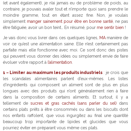
(et avant également), je n’ai jamais eu de problème de poids, au
contraire, je pouvais avaler tout et n’importe quoi sans prendre le
moindre gramme, tout en étant assez fine. Non, je voulais
simplement
manger sainement pour être en bonne santé
, ne pas
être fatiguée, avoir un bon teint… En résumé, pour
me sentir bien
!
Je vais donc vous livrer dans ces quelques lignes,
MA
manière de
voir ce qu’est une alimentation saine. Elle n’est certainement pas
parfaite mais elle fonctionne avec moi. Ce sont donc des pistes
qui peuvent vous donner des idées ou simplement envie de faire
évoluer votre rapport à
l’alimentation
.
1 – Limiter au maximum les produits industriels
: je crois que
les scandales alimentaires parlent d’eux-mêmes. Les listes
d’ingrédients qui composent un aliment sont de plus en plus
longues avec des produits qui n’ont généralement rien à faire
dans la composition de certains aliments. Et surtout, il y a
tellement de
sucres et gras cachés (sans parler du sel)
dans
certains plats prêts à être consommés ou dans les biscuits dont
nos enfants raffolent, que vous ingurgitez au final une quantité
beaucoup trop importante de lipides et glucides que vous
pourriez éviter en préparant vous même ces plats.