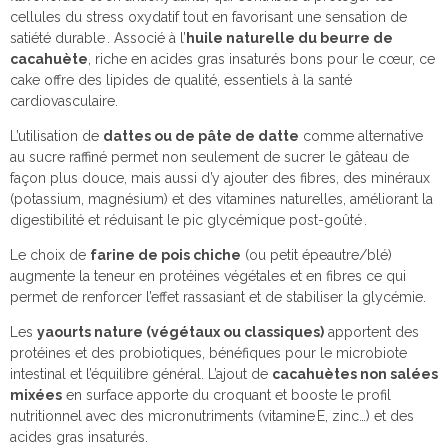
cellules du stress oxydatif tout en favorisant une sensation de
satiété durable . Associé à l’
huile naturelle du beurre de
cacahuète
, riche en acides gras insaturés bons pour le cœur, ce
cake offre des lipides de qualité, essentiels à la santé
cardiovasculaire.
L’utilisation de
dattes ou de pâte de datte
comme alternative
au sucre raffiné permet non seulement de sucrer le gâteau de
façon plus douce, mais aussi d’y ajouter des fibres, des minéraux
(potassium, magnésium) et des vitamines naturelles, améliorant la
digestibilité et réduisant le pic glycémique post-goûté .
Le choix de
farine de pois chiche
(ou petit épeautre/blé)
augmente la teneur en protéines végétales et en fibres ce qui
permet de renforcer l’effet rassasiant et de stabiliser la glycémie.
Les
yaourts nature (végétaux ou classiques)
apportent des
protéines et des probiotiques, bénéfiques pour le microbiote
intestinal et l’équilibre général. L’ajout de
cacahuètes non salées
mixées
en surface apporte du croquant et booste le profil
nutritionnel avec des micronutriments (vitamine E, zinc…) et des
acides gras insaturés.