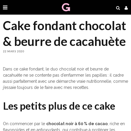
Cake fondant chocolat
& beurre de cacahuète
22 MARS 2020
Dans ce cake fondant, le duo chocolat noir et beurre de
cacahuète ne se contente pas d’enflammer les papilles : il cadre
aussi parfaitement avec une démarche vraie nutritionnelle, comme
j’essaie toujours de le faire avec mes recettes.
Les petits plus de ce cake
On commencer par le
chocolat noir à 60 % de cacao
, riche en
flavonoïdes et en antioxydants, qui contribue à protéger les