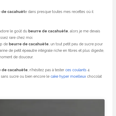
 de cacahuèt
e dans presque toutes mes recettes où il
’adore le goût du
beurre de cacahuète
, alors je me devais
assez rare chez moi.
up de
beurre de cacahuète
, un tout petit peu de sucre pour
rine de petit épeautre intégrale riche en fibres et plus digeste,
i moment de douceur.
e de cacahuète
, n’hésitez pas à tester
ces coulants
4
sans sucre ou bien encore le
cake hyper moelleux
chocolat