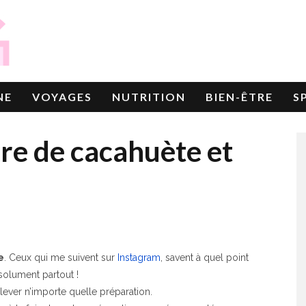
NE
VOYAGES
NUTRITION
BIEN-ÊTRE
S
re de cacahuète et
e
. Ceux qui me suivent sur
Instagram
, savent à quel point
solument partout !
elever n’importe quelle préparation.