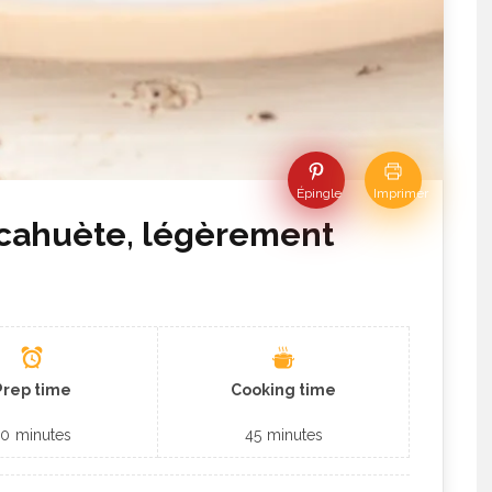
Épingle
Imprimer
acahuète, légèrement
Prep time
Cooking time
10
minutes
45
minutes