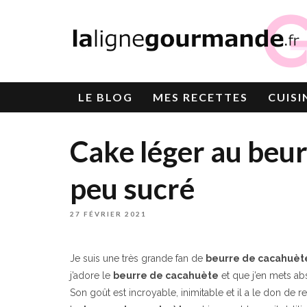
LE
BLOG
MES RECETTES
CUISI
Cake léger au beur
peu sucré
27 FÉVRIER 2021
Je suis une très grande fan de
beurre de cacahuèt
j’adore le
beurre de cacahuète
et que j’en mets ab
Son goût est incroyable, inimitable et il a le don de r