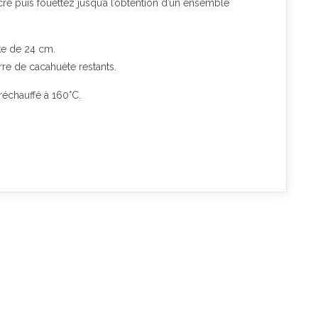
ucre puis fouettez jusqu’à l’obtention d’un ensemble
ke de 24 cm.
rre de cacahuète restants.
échauffé à 160°C.