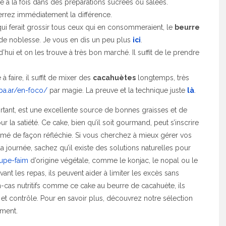
lise à la fois dans des préparations sucrées ou salées.
errez immédiatement la différence.
i ferait grossir tous ceux qui en consommeraient, le
beurre
es de noblesse. Je vous en dis un peu plus
ici
.
’hui et on les trouve à très bon marché. Il suffit de le prendre
à faire, il suffit de mixer des
cacahuètes
longtemps, très
uba.ar/en-foco/
par magie. La preuve et la technique juste
là
.
tant, est une excellente source de bonnes graisses et de
ur la satiété. Ce cake, bien qu’il soit gourmand, peut s’inscrire
mmé de façon réfléchie. Si vous cherchez à mieux gérer vos
la journée, sachez qu’il existe des solutions naturelles pour
upe-faim
d’origine végétale, comme le konjac, le nopal ou le
vant les repas, ils peuvent aider à limiter les excès sans
en-cas nutritifs comme ce cake au beurre de cacahuète, ils
 et contrôle. Pour en savoir plus, découvrez notre sélection
oment.