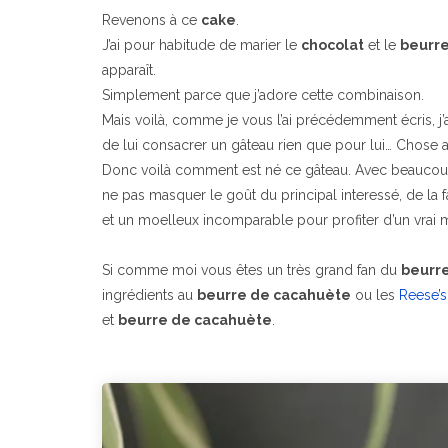
Revenons à ce
cake
.
J’ai pour habitude de marier le
chocolat
et le
beurre
apparaît.
Simplement parce que j’adore cette combinaison.
Mais voilà, comme je vous l’ai précédemment écris, j
de lui consacrer un gâteau rien que pour lui… Chose 
Donc voilà comment est né ce gâteau. Avec beauco
ne pas masquer le goût du principal interessé, de la fa
et un moelleux incomparable pour profiter d’un vra
Si comme moi vous êtes un très grand fan du
beurr
ingrédients au
beurre de cacahuète
ou les
Reese’s
et
beurre de cacahuète
.