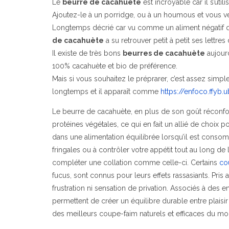
Le
beurre de cacahuète
est incroyable car il s’uti
Ajoutez-le à un porridge, ou à un houmous et vous v
Longtemps décrié car vu comme un aliment négatif qu
de cacahuète
a su retrouver petit à petit ses lettr
Il existe de très bons
beurres de cacahuète
aujourd
100% cacahuète et bio de préférence.
Mais si vous souhaitez le préprarer, c’est assez simple 
longtemps et il apparaît comme
https://enfoco.ffyb.
Le beurre de cacahuète, en plus de son goût réconfor
protéines végétales, ce qui en fait un allié de choix po
dans une alimentation équilibrée lorsqu’il est conso
fringales ou à contrôler votre appétit tout au long de 
compléter une collation comme celle-ci. Certains
co
fucus, sont connus pour leurs effets rassasiants. Pris a
frustration ni sensation de privation. Associés à des 
permettent de créer un équilibre durable entre plaisir
des meilleurs coupe-faim naturels et efficaces du m