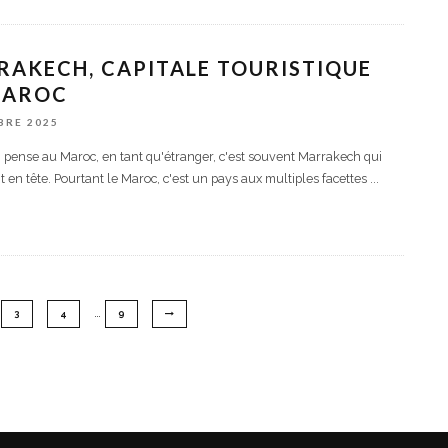
AKECH, CAPITALE TOURISTIQUE
MAROC
BRE 2025
pense au Maroc, en tant qu'étranger, c'est souvent Marrakech qui
t en tête. Pourtant le Maroc, c'est un pays aux multiples facettes
...
…
3
4
9