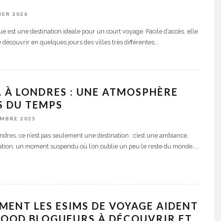
IER 2026
ue est une destination idéale pour un court voyage. Facile d’accès, elle
 découvrir en quelques jours des villes très différentes
...
 À LONDRES : UNE ATMOSPHÈRE
S DU TEMPS
EMBRE 2025
ndres, ce n’est pas seulement une destination : c’est une ambiance,
tion, un moment suspendu où l’on oublie un peu le reste du monde.
...
ENT LES ESIMS DE VOYAGE AIDENT
FOOD BLOGUEURS À DÉCOUVRIR ET