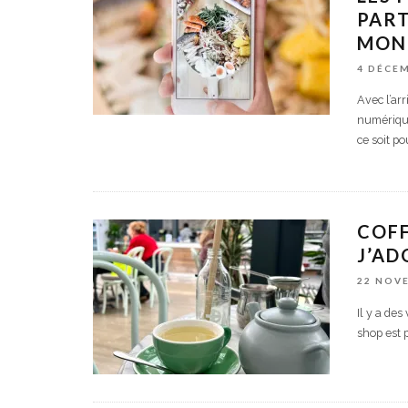
PART
MON
4 DÉCE
Avec l’ar
numérique
ce soit p
COFF
J’AD
22 NOV
Il y a des
shop est 