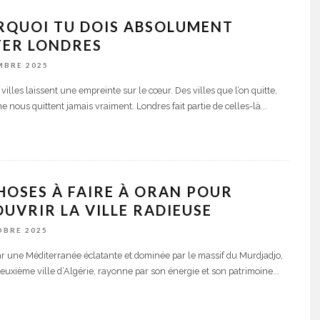
RQUOI TU DOIS ABSOLUMENT
TER LONDRES
MBRE 2025
villes laissent une empreinte sur le cœur. Des villes que l’on quitte,
ne nous quittent jamais vraiment. Londres fait partie de celles-là
...
HOSES À FAIRE À ORAN POUR
UVRIR LA VILLE RADIEUSE
OBRE 2025
r une Méditerranée éclatante et dominée par le massif du Murdjadjo,
deuxième ville d’Algérie, rayonne par son énergie et son patrimoine
...