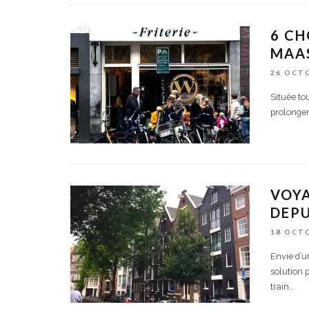
6 CH
MAAS
26 OCT
Située to
prolonger
VOYA
DEPU
18 OCT
Envie d’u
solution 
train
...