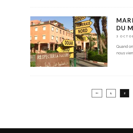
MARR
DU 
3 OCTO
Quand on 
nous vien
1
2