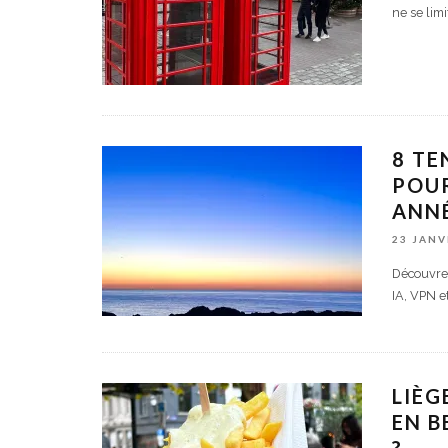
ne se lim
8 TE
POUR
ANNÉ
23 JANV
Découvrez
IA, VPN e
LIÈG
EN B