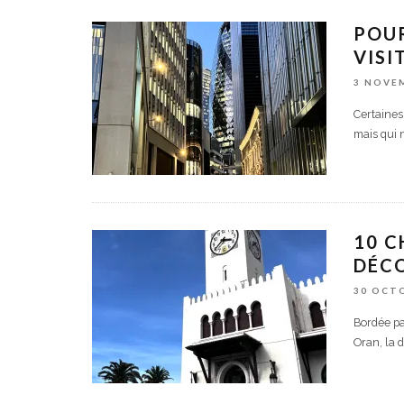
POU
VISI
3 NOVE
Certaines 
mais qui 
10 C
DÉCO
30 OCT
Bordée pa
Oran, la 