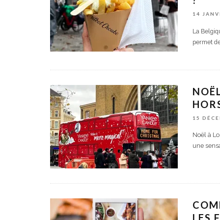
?
14 JANV
La Belgiq
permet de
NOËL
HOR
15 DÉC
Noël à Lo
une sensa
COMM
LES 