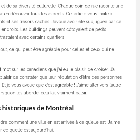
e et de sa diversité culturelle. Chaque coin de rue raconte une
r en découvrir tous les aspects. Cet article vous invite à
nts et ses trésors cachés. J’avoue avoir été subjuguée par ce
 endroits. Les buildings peuvent côtoyaient de petits
astaient avec certains quartiers.
rtout, ce qui peut être agréable pour celles et ceux qui ne
ot sur les canadiens que j’ai eu le plaisir de croiser. J’ai
le plaisir de constater que leur réputation d’être des personnes
Et je vous avoue que c’est agréable ! J’aime aller vers l’autre
rsqu’on les aborde, cela fait vraiment palsir.
s historiques de Montréal
dre comment une ville en est arrivée à ce qu’elle est. J’aime
ce qu’elle est aujourd’hui.