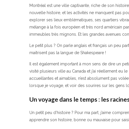
Montréal est une ville captivante, riche de son histoir
nouvelle histoire, et les activités ne manquent pas pou
explorer ses lieux emblématiques, ses quartiers vibra
mélange à la fois européen et très nord américain par
immeubles très mignons. Et les grandes avenues contr
Le petit plus ? On parle anglais et français un peu pa
maitrisent pas la langue de Shakespeare !
Il est également important à mon sens de dire un petit m
visité plusieurs ville au Canada et j’ai réellement eu 
accueillantes et aimables, n’est absolument pas volée. 
lorsque je voyage, et voir des sourires sur les gens lo
Un voyage dans le temps : les racine
Un petit peu d’histoire ? Pour ma part, j’aime compren
apprendre son histoire, bonne ou mauvaise pour saisir 