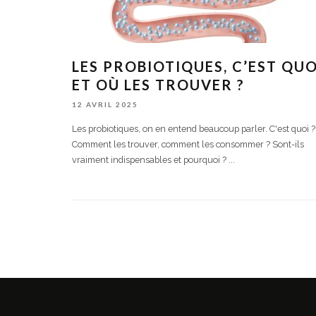
LES PROBIOTIQUES, C’EST QUO
ET OÙ LES TROUVER ?
12 AVRIL 2025
Les probiotiques, on en entend beaucoup parler. C'est quoi ?
Comment les trouver, comment les consommer ? Sont-ils
vraiment indispensables et pourquoi ?
...