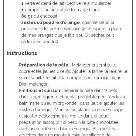
1
verre et demi de lait (petit verre à moutarde)
1
compote ou un pot de fromage blanc
80 gr
du chocolat
zestes ou poudre d’orange
, quantité selon la
puissance de l’arôme souhaité (je récupère la peau
de mes oranges que je fais bouillir, sécher, puis
réduire en poudre)
Instructions
Préparation de la pâte
: Mélanger ensemble le
sucre et les jaunes d’œufs. Ajouter la farine, la levure, le
sucre vanillé, le lait et la compote ou fromage blanc.
Bien mélanger.
Finitions et cuisson
: Séparer la pâte dans 2 pots :
dans l’un, intégrer le chocolat préalablement fondu au
bain marie ou au micro-onde ; dans l’autre, ajouter les
zestes d’oranges. Montés les blancs d’œufs en neige
et ajouter délicatement la moitié dans chaque
préparation (assouplir si besoin la pâte chocolatée
avec une cuillère de blanc en neige). Alterner les
couches dans un moule à cake (en silicone de