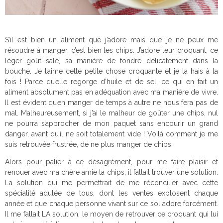
S’il est bien un aliment que j’adore mais que je ne peux me
résoudre à manger, c’est bien les chips. J’adore leur croquant, ce
léger goût salé, sa manière de fondre délicatement dans la
bouche. Je l’aime cette petite chose croquante et je la hais à la
fois ! Parce qu’elle regorge d’huile et de sel, ce qui en fait un
aliment absolument pas en adéquation avec ma manière de vivre.
Il est évident qu’en manger de temps à autre ne nous fera pas de
mal. Malheureusement, si j’ai le malheur de goûter une chips, nul
ne pourra s’approcher de mon paquet sans encourir un grand
danger, avant qu’il ne soit totalement vide ! Voilà comment je me
suis retrouvée frustrée, de ne plus manger de chips.
Alors pour palier à ce désagrément, pour me faire plaisir et
renouer avec ma chère amie la chips, il fallait trouver une solution.
La solution qui me permettrait de me réconcilier avec cette
spécialité adulée de tous, dont les ventes explosent chaque
année et que chaque personne vivant sur ce sol adore forcément.
Il me fallait LA solution, le moyen de retrouver ce croquant qui lui