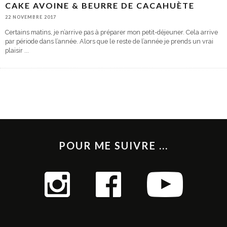
CAKE AVOINE & BEURRE DE CACAHUÈTE
22 NOVEMBRE 2017
Certains matins, je n’arrive pas à préparer mon petit-déjeuner. Cela arrive
par période dans l’année. Alors que le reste de l’année je prends un vrai
plaisir
...
POUR ME SUIVRE ...